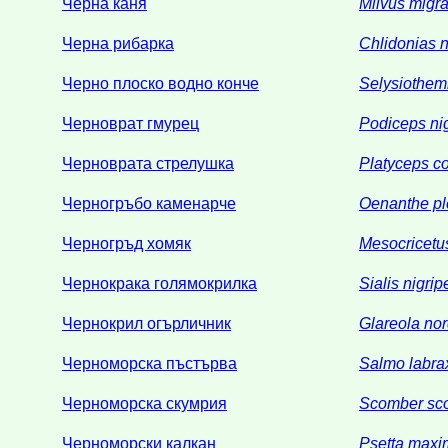
Черна каня
Milvus migr
Черна рибарка
Chlidonias n
Черно плоско водно конче
Selysiothemi
Черноврат гмурец
Podiceps nig
Черноврата стрелушка
Platyceps co
Черногръбо каменарче
Oenanthe p
Черногръд хомяк
Mesocricetu
Чернокрака голямокрилка
Sialis nigrip
Чернокрил огърличник
Glareola no
Черноморска пъстърва
Salmo labra
Черноморска скумрия
Scomber sc
Черноморски калкан
Psetta maxi