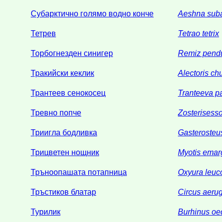
Субарктично голямо водно конче
Aeshna suba
Тетрев
Tetrao tetrix
Торбогнезден синигер
Remiz pendu
Тракийски кеклик
Alectoris ch
Трантеев сенокосец
Tranteeva p
Тревно попче
Zosterisess
Триигла бодливка
Gasterosteu
Трицветен нощник
Myotis emar
Тръноопашата потапница
Oxyura leuc
Тръстиков блатар
Circus aeru
Турилик
Burhinus o