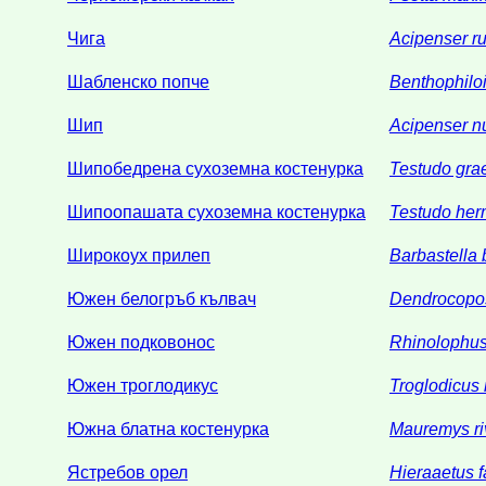
Чига
Acipenser r
Шабленско попче
Benthophilo
Шип
Acipenser nu
Шипобедрена сухоземна костенурка
Testudo gra
Шипоопашата сухоземна костенурка
Testudo her
Широкоух прилеп
Barbastella 
Южен белогръб кълвач
Dendrocopos
Южен подковонос
Rhinolophus
Южен троглодикус
Troglodicus
Южна блатна костенурка
Mauremys ri
Ястребов орел
Hieraaetus f