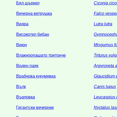
Бял щъркел
Ciconia cico
Вечерна ветрушка
Falco vesper
Видра
Lutra lutra
Високотел бибан
Gymnocepha
Виюн
Misgurnus fo
Влакноопашато тритонче
Triturus vulg
Воден паяк
Argyroneta 
Врабчова кукумявка
Glaucidium 
Вълк
Canis lupus
Върловка
Leucaspius 
Гигантски вечерник
Nyctalus las