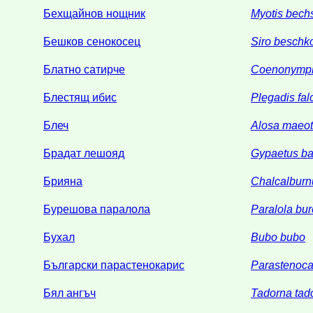
Бехщайнов нощник
Myotis bechs
Бешков сенокосец
Siro beschk
Блатно сатирче
Coenonymph
Блестящ ибис
Plegadis fal
Блеч
Alosa maeot
Брадат лешояд
Gypaetus ba
Брияна
Chalcalburn
Бурешова паралола
Paralola bur
Бухал
Bubo bubo
Български парастенокарис
Parastenocar
Бял ангъч
Tadorna tad