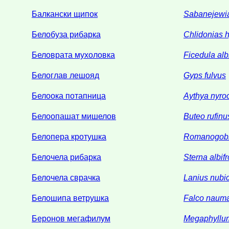
Балкански щипок
Sabanejewia
Белобуза рибарка
Chlidonias 
Беловрата мухоловка
Ficedula albi
Белоглав лешояд
Gyps fulvus
Белоока потапница
Aythya nyro
Белоопашат мишелов
Buteo rufinu
Белопера кротушка
Romanogobio
Белочела рибарка
Sterna albif
Белочела сврачка
Lanius nubi
Белошипа ветрушка
Falco naum
Беронов мегафилум
Megaphyllum