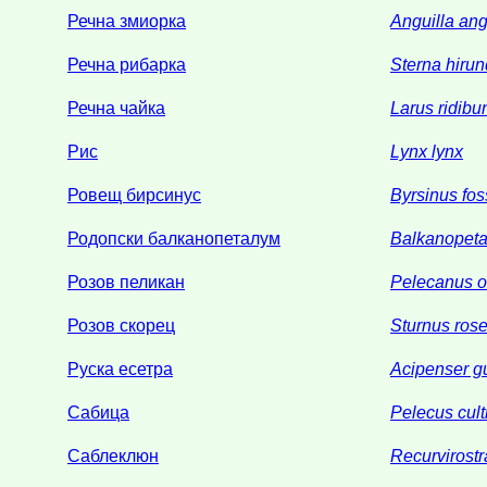
Речна змиорка
Anguilla ang
Речна рибарка
Sterna hiru
Речна чайка
Larus ridib
Рис
Lynx lynx
Ровещ бирсинус
Byrsinus fos
Родопски балканопеталум
Balkanopet
Розов пеликан
Pelecanus o
Розов скорец
Sturnus ros
Руска есетра
Acipenser g
Сабица
Pelecus cult
Саблеклюн
Recurvirostr