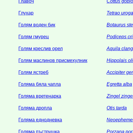
Главоч
Cottus gobi
Глухар
Tetrao uroga
Голям воден бик
Botaurus stel
Голям гмурец
Podiceps cri
Голям креслив орел
Aquila clan
Голям маслинов присмехулник
Hippolais ol
Голям ястреб
Accipiter gen
Голяма бяла чапла
Egretta alba
Голяма вретенарка
Zingel zinge
Голяма дропла
Otis tarda
Голяма еднодневка
Neoepheme
Голяма пъструшка
Porzana po