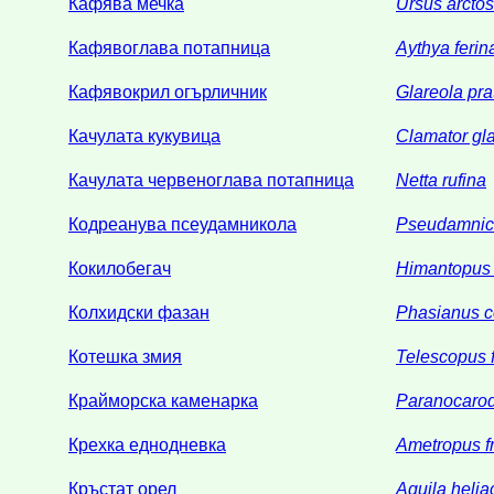
Кафява мечка
Ursus arctos
Кафявоглава потапница
Aythya ferin
Кафявокрил огърличник
Glareola pra
Качулата кукувица
Clamator gl
Качулата червеноглава потапница
Netta rufina
Кодреанува псеудамникола
Pseudamnico
Кокилобегач
Himantopus
Колхидски фазан
Phasianus c
Котешка змия
Telescopus f
Крайморска каменарка
Paranocarod
Крехка еднодневка
Ametropus fr
Кръстат орел
Aquila helia