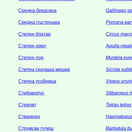
Средна бекасина
Gallinago ga
Средна пъструшка
Porzana par
Степен блатар
Circus macr
Степен орел
Aquila nipal
Степен пор
Mustela eve
Степна скачаща мишка
Sicista subti
Степна усойница
Vipera ursini
Стибаропус
Stibaropus 
Стрепет
Tetrax tetrax
Стридояд
Haematopus 
Струмски гулеш
Barbatula b