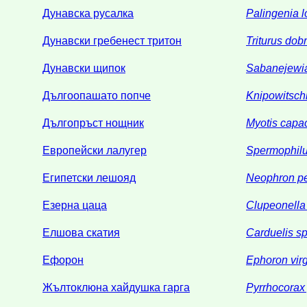
Дунавска русалка
Palingenia 
Дунавски гребенест тритон
Triturus dob
Дунавски щипок
Sabanejewia
Дългоопашато попче
Knipowitsch
Дългопръст нощник
Myotis capac
Европейски лалугер
Spermophilus
Египетски лешояд
Neophron pe
Езерна цаца
Clupeonella 
Елшова скатия
Carduelis s
Ефорон
Ephoron vir
Жълтоклюна хайдушка гарга
Pyrrhocorax