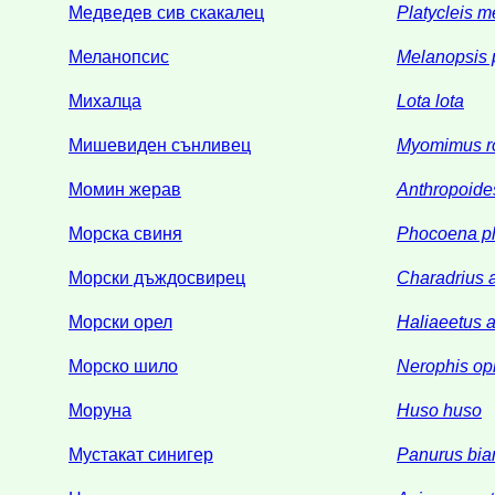
Медведев сив скакалец
Platycleis 
Меланопсис
Melanopsis 
Михалца
Lota lota
Мишевиден сънливец
Myomimus r
Момин жерав
Anthropoide
Морска свиня
Phocoena p
Морски дъждосвирец
Charadrius 
Морски орел
Haliaeetus al
Морско шило
Nerophis op
Моруна
Huso huso
Мустакат синигер
Panurus bia