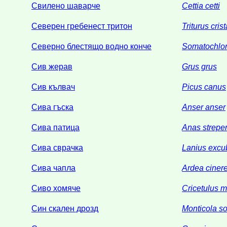
Свилено шаварче
Cettia cetti
Северен гребенест тритон
Triturus cris
Северно блестящо водно конче
Somatochlor
Сив жерав
Grus grus
Сив кълвач
Picus canus
Сива гъска
Anser anser
Сива патица
Anas strepe
Сива сврачка
Lanius excub
Сива чапла
Ardea ciner
Сиво хомяче
Cricetulus m
Син скален дрозд
Monticola so