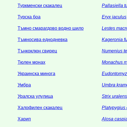
Туркменски скакалец
Pallasiella 
Турска боа
Eryx jaculus
Тъмно смарагдово водно шило
Lestes macr
Тъмносива еднодневка
Kageronia f
Тънкоклюн свирец
Numenius ten
Тюлен монах
Monachus 
Украинска минога
Eudontomyz
Умбра
Umbra krame
Уралска улулица
Strix uralens
Халофилен скакалец
Platypygius
Харип
Alosa caspi