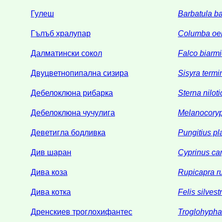
Гулеш
Barbatula ba
Гълъб хралупар
Columba oe
Далматински сокол
Falco biarm
Двуцветнопипална сизира
Sisyra termi
Дебелоклюна рибарка
Sterna niloti
Дебелоклюна чучулига
Melanocoryp
Деветигла бодливка
Pungitius pl
Див шаран
Cyprinus ca
Дива коза
Rupicapra r
Дива котка
Felis silvestr
Дренскиев троглохифантес
Troglohypha