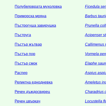
Полубеловрата мухоловка
Ficedula se
Приморска мряна
Barbus tauri
Пъстрогуша завирушка
Prunella coll
Пъструга
Acipenser st
Пъстър жътвар
Callimenus 
Пъстър пор
Vormela pe
Пъстър смок
Elaphe sau
Распер
Aspius aspi
Реликтна еднодневка
Ameletus in
Речен дъждосвирец
Charadrius 
Речен цвъркач
Locustella flu