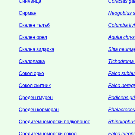
Синявица
Coracias gar
Сирман
Neogobius 
Скален гълъб
Columba liv
Скален орел
Aquila chry
Скална зидарка
Sitta neuma
Скалолазка
Tichodroma 
Сокол орко
Falco subbu
Сокол скитник
Falco pereg
Среден гмурец
Podiceps gr
Среден корморан
Phalacrocora
Средиземноморски подковонос
Rhinolophus 
Средиземноморски сокол
Falco eleon