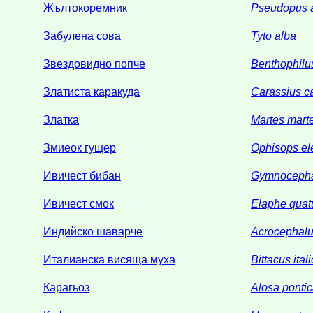
Жълтокоремник
Pseudopus 
Забулена сова
Tyto alba
Звездовидно попче
Benthophilus
Златиста каракуда
Carassius c
Златка
Martes mart
Змиеок гущер
Ophisops el
Ивичест бибан
Gymnocephal
Ивичест смок
Elaphe quat
Индийско шаварче
Acrocephalu
Италианска висяща муха
Bittacus ital
Карагьоз
Alosa ponti