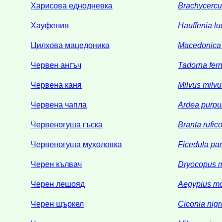
Харисова еднодневка
Brachycercus
Хауфения
Hauffenia lu
Цилхова мацедоника
Macedonica 
Червен ангъч
Tadorna fer
Червена каня
Milvus milvu
Червена чапла
Ardea purpu
Червеногуша гъска
Branta rufico
Червеногуша мухоловка
Ficedula pa
Черен кълвач
Dryocopus m
Черен лешояд
Aegypius m
Черен щъркел
Ciconia nigr