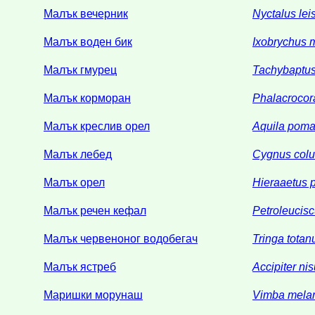
Малък вечерник
Nyctalus leis
Малък воден бик
Ixobrychus 
Малък гмурец
Tachybaptus 
Малък корморан
Phalacroco
Малък креслив орел
Aquila poma
Малък лебед
Cygnus col
Малък орел
Hieraaetus 
Малък речен кефал
Petroleucis
Малък червеноног водобегач
Tringa totan
Малък ястреб
Accipiter ni
Маришки морунаш
Vimba mela