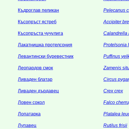
Къдроглав пеликан
Pelecanus c
Късопръст ястреб
Accipiter br
Късопръста чучулига
Calandrella
Лакатнишка протелсония
Protelsonia 
Левантински буревестник
Puffinus ye
Леопардов смок
Zamenis sit
Ливаден блатар
Circus pyga
Ливаден дърдавец
Crex crex
Ловен сокол
Falco cherr
Лопатарка
Platalea leu
Лупавец
Rutilus frisii