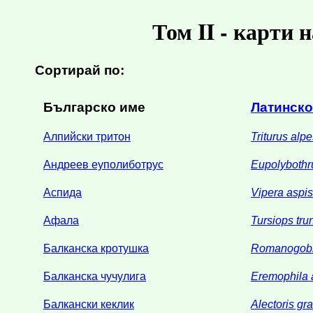
Том II - карти 
Сортирай по:
Българско име
Латинско
Алпийски тритон
Triturus alpe
Андреев еуполиботрус
Eupolybothr
Аспида
Vipera aspis
Афала
Tursiops tru
Балканска кротушка
Romanogobio
Балканска чучулига
Eremophila a
Балкански кеклик
Alectoris gr