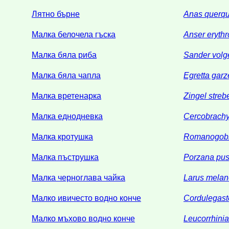
Лятно бърне
Anas querq
Малка белочела гъска
Anser eryth
Малка бяла риба
Sander volg
Малка бяла чапла
Egretta garz
Малка вретенарка
Zingel streb
Малка еднодневка
Cercobrachy
Малка кротушка
Romanogobi
Малка пъструшка
Porzana pusi
Малка черноглава чайка
Larus mela
Малко ивичесто водно конче
Cordulegaste
Малко мъхово водно конче
Leucorrhinia