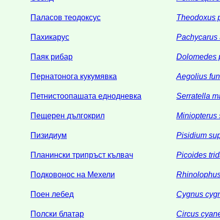
Паласов теодоксус
Theodoxus p
Пахикарус
Pachycarus 
Паяк рибар
Dolomedes p
Пернатонога кукумявка
Aegolius fu
Петнистоопашата еднодневка
Serratella 
Пещерен дългокрил
Miniopterus 
Пизидиум
Pisidium su
Планински трипръст кълвач
Picoides tri
Подковонос на Мехели
Rhinolophus
Поен лебед
Cygnus cyg
Полски блатар
Circus cyan