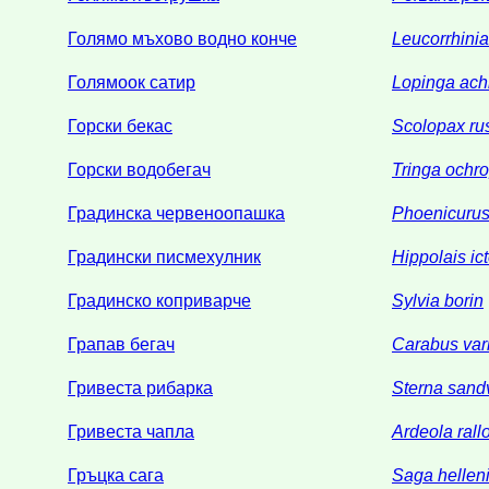
Голямо мъхово водно конче
Leucorrhinia
Голямоок сатир
Lopinga ach
Горски бекас
Scolopax rus
Горски водобегач
Tringa ochr
Градинска червеноопашка
Phoenicurus
Градински писмехулник
Hippolais ic
Градинско коприварче
Sylvia borin
Грапав бегач
Carabus var
Гривеста рибарка
Sterna sand
Гривеста чапла
Ardeola rall
Гръцка сага
Saga hellen