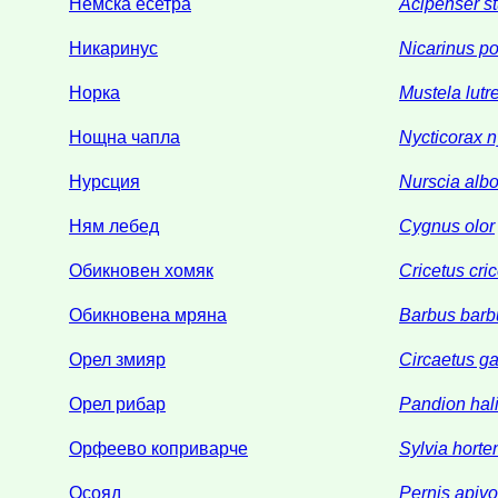
Немска есетра
Acipenser st
Никаринус
Nicarinus po
Норка
Mustela lutr
Нощна чапла
Nycticorax n
Нурсция
Nurscia alb
Ням лебед
Cygnus olor
Обикновен хомяк
Cricetus cri
Обикновена мряна
Barbus barb
Орел змияр
Circaetus ga
Орел рибар
Pandion hal
Орфеево коприварче
Sylvia horte
Осояд
Pernis apivo