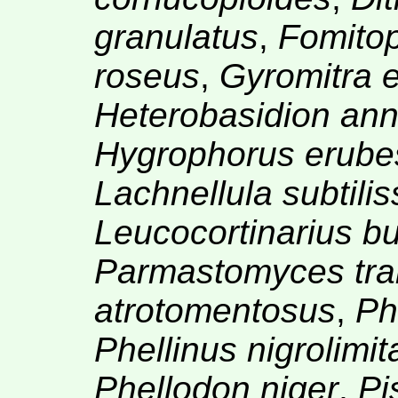
granulatus
,
Fomitop
roseus
,
Gyromitra 
Heterobasidion an
Hygrophorus erube
Lachnellula subtili
Leucocortinarius bu
Parmastomyces tr
atrotomentosus
,
Ph
Phellinus nigrolimit
Phellodon niger
,
Pi