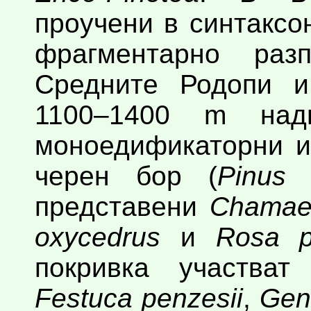
проучени в синтакс
фрагментарно раз
Средните Родопи и
1100–1400 m над
моноедификаторни и
черен бор (
Pinus 
представени
Chamaec
oxycedrus
и
Rosa pi
покривка участва
Festuca penzesii
,
Gen