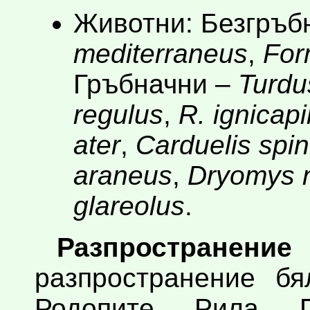
Животни: Безгръб
mediterraneus
,
For
Гръбначни –
Turdu
regulus
,
R. ignicapi
ater
,
Carduelis spi
araneus
,
Dryomys n
glareolus
.
Разпространение 
разпространение бя
Родопите, Рила, 