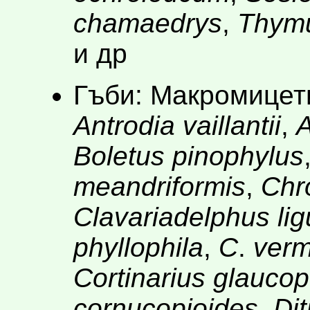
chamaedrys
,
Thymu
и др
Гъби: Макромицет
Antrodia vaillantii
,
A
Boletus pinophylus
meandriformis
,
Chr
Clavariadelphus lig
phyllophila
,
C
.
verm
Cortinarius glauco
cornucopioides
,
Dit