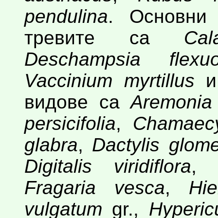
pendulina
. Основни
тревите са
Cal
Deschampsia flexu
Vaccinium myrtillus
видове са
Aremonia
persicifolia
,
Chamaecy
glabra
,
Dactylis glome
Digitalis viridiflora
Fragaria vesca
,
Hi
vulgatum
gr.,
Hyperic