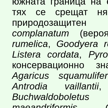
южната граница на 
тях се срещат ня
природозащит
complanatum
(вероя
rumelica
,
Goodyera r
Listera cordata
,
Pyr
консервационно з
Agaricus squamulifer
Antrodia vaillantii
Buchwaldoboletus l
maeandriformis
,