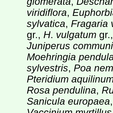
glomerata
,
Descham
viridiflora
,
Euphorbi
sylvatica
,
Fragaria
gr.,
H
.
vulgatum
gr.
Juniperus communi
Moehringia pendul
sylvestris
,
Poa nemo
Pteridium aquilinu
Rosa pendulina
,
Ru
Sanicula europaea
Vaccinium myrtillus