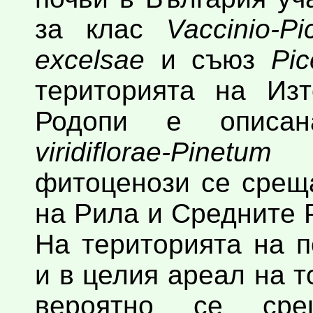
за клас
Vaccinio-Pi
excelsae
и съюз
Pic
територията на Из
Родопи е описа
viridiflorae-Pinetu
фитоценози се срещ
на Рила и Средните 
На територията на п
и в целия ареал на т
вероятно се ср