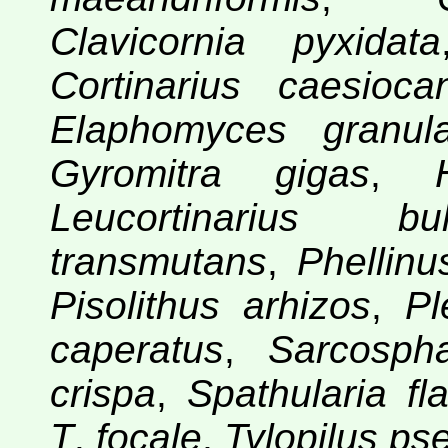
Clavicornia pyxidata
Cortinarius caesioca
Elaphomyces granula
Gyromitra gigas
,
Leucortinarius bul
transmutans
,
Phellinu
Pisolithus arhizos
,
Pl
caperatus
,
Sarcosph
crispa
,
Spathularia fl
T
.
focale
,
Tylopilus p