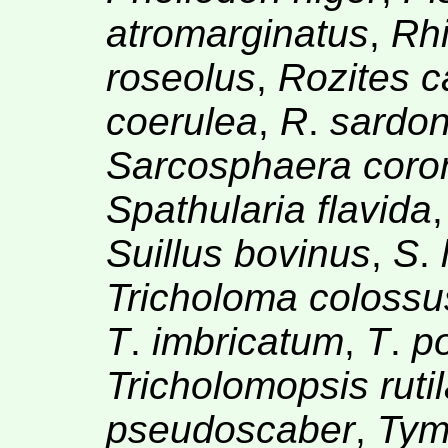
atromarginatus
,
Rhi
roseolus
,
Rozites c
coerulea
,
R
.
sardon
Sarcosphaera coro
Spathularia flavida
Suillus bovinus
,
S
.
Tricholoma colossu
T
.
imbricatum
,
T
.
p
Tricholomopsis ruti
pseudoscaber
,
Tym