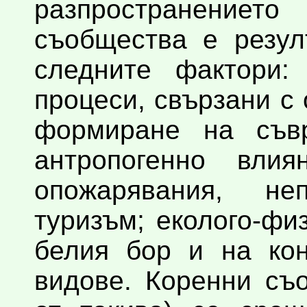
разпространени
съобщества е резул
следните фактори: 
процеси, свързани с
формиране на съвр
антропогенно вли
опожарявания, не
туризъм; еколого-фи
белия бор и на кон
видове. Коренни съ