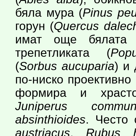
бяла мура (
Pinus pe
горун (
Quercus dalec
имат още бялата 
трепетликата (
Pop
(
Sorbus aucuparia
) и
по-ниско проективно
формира и храст
Juniperus commun
absinthioides
. Често
austriacus
,
Rubus h