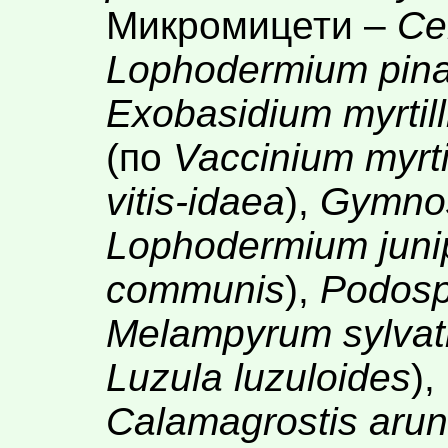
Микромицети –
Ce
Lophodermium pina
Exobasidium myrtill
(по
Vaccinium myrti
vitis-idaea
),
Gymnos
Lophodermium juni
communis
),
Podosp
Melampyrum sylvat
Luzula luzuloides
),
Calamagrostis aru