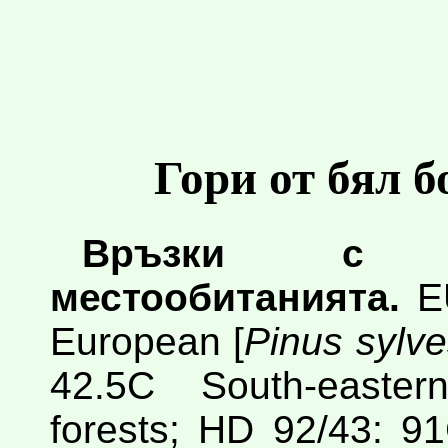
Гори от бял б
Връзки с к
местообитанията.
EU
European [
Pinus sylve
42.5C South-easte
forests; HD 92/43: 