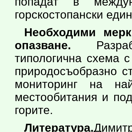
попадат в междун
горскостопански един
Необходими мерк
опазване.
Разраб
типологична схема с
природосъобразно с
мониторинг на най
местообитания и по
горите.
Литература.
Димит