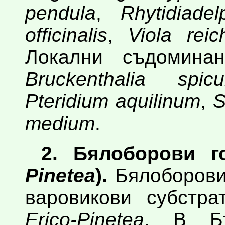
pendula
,
Rhytidiadel
officinalis
,
Viola rei
Локални съдомина
Bruckenthalia spiculi
Pteridium aquilinum
,
S
medium
.
2. Бялоборови г
Pinetea
).
Бялоборовит
варовикови субстра
Erico-Pinetea
. В Бъ