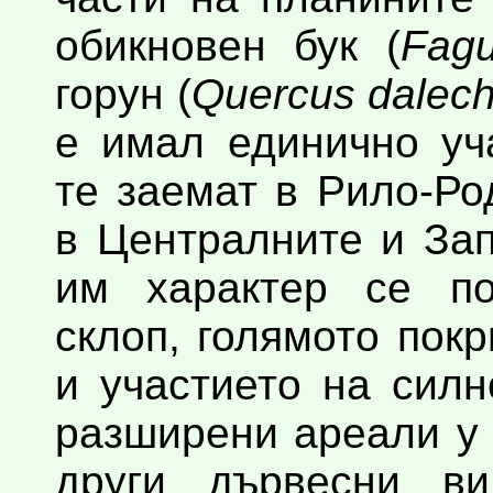
обикновен бук (
Fagu
горун (
Quercus dalech
е имал единично уч
те заемат в Рило-Ро
в Централните и За
им характер се по
склоп, голямото пок
и участието на сил
разширени ареали у 
други дървесни ви