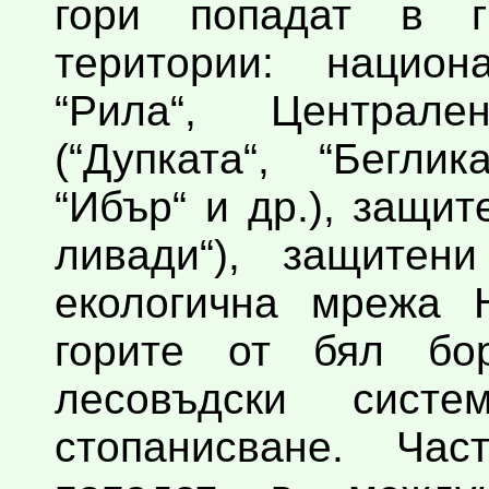
гори попадат в г
територии: национ
“Рила“, Централе
(“Дупката“, “Бегли
“Ибър“ и др.), защи
ливади“), защитен
екологична мрежа 
горите от бял бо
лесовъдски сист
стопанисване. Ча