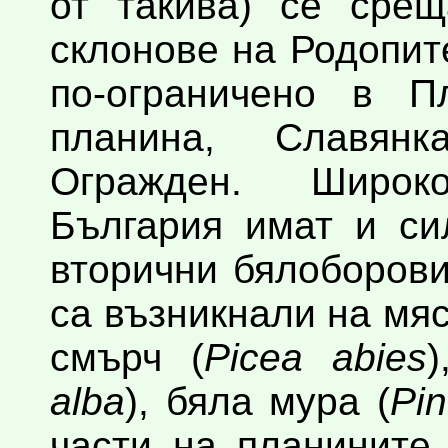
от такива) се сре
склонове на Родопит
по-ограничено в П
планина, Славян
Огражден. Широк
България имат и си
вторични бялоборови
са възникнали на мяс
смърч (
Picea abies
alba
), бяла мура (
Pi
части на планините