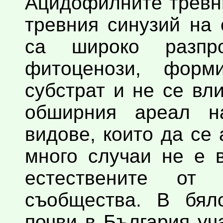
Ацидофилните тревн
тревния синузий на
са широко разпр
фитоценози, форм
субстрат и не се вл
обширния ареал 
видове, които да се 
много случаи не е 
естествените от 
съобщества. В бял
почви в България уч