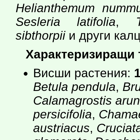
Helianthemum nummu
Sesleria latifolia
,
sibthorpii
и други кал
Характеризиращи 
Висши растения:
1
Betula pendula
,
Bru
Calamagrostis aru
persicifolia
,
Chamae
austriacus
,
Cruciat