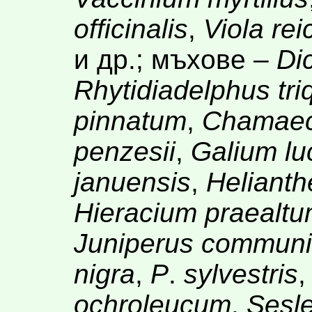
officinalis
,
Viola re
и др.; мъхове
– Di
Rhytidiadelphus tri
pinnatum
,
Chamaecy
penzesii
,
Galium l
januensis
,
Heliant
Hieracium praealt
Juniperus communi
nigra
,
P
.
sylvestris
ochroleucum
,
Sesler