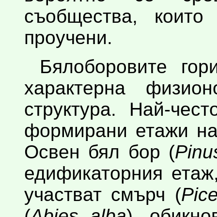
съобщества, коит
проучени.
Бялоборовите гор
характерна физион
структура. Най-чес
формирани етажи на
Освен бял бор (
Pinu
едификаторния етаж
участват смърч (
Pic
(
Abies alba
), обикно