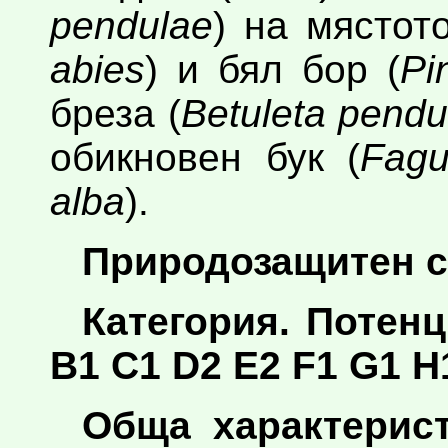
pendulae
) на мястот
abies
) и бял бор (
Pi
бреза (
Betuleta pendu
обикновен бук (
Fagu
alba
).
Природозащитен с
Категория. Потен
B1 C1 D2 E2 F1 G1 H1
Обща характерист