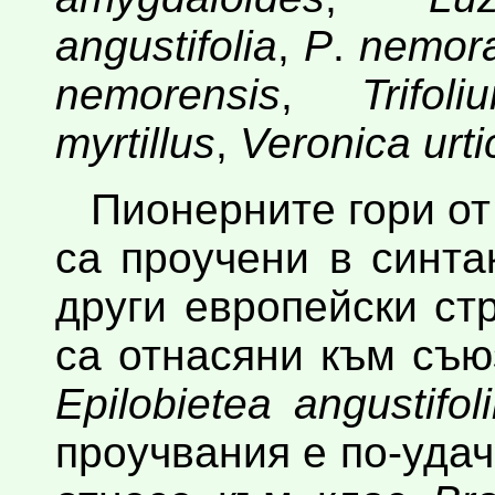
angustifolia
,
P
.
nemora
nemorensis
,
Trifo
myrtillus
,
Veronica urtic
Пионерните гори от
са проучени в синт
други европейски ст
са отнасяни към съ
Epilobietea angustifoli
проучвания е по-уда