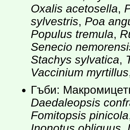
Oxalis acetosella
,
P
sylvestris
,
Poa angu
Populus tremula
,
R
Senecio nemorensi
Stachys sylvatica
,
Vaccinium myrtillus
Гъби: Макромицет
Daedaleopsis conf
Fomitopsis pinicola
Inonotus obliquus
,