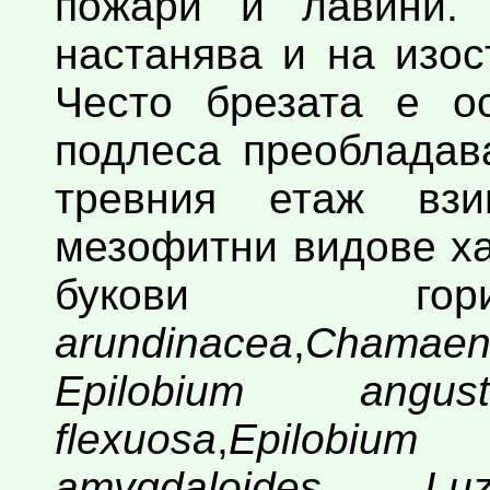
пожари и лавини.
настанява и на изо
Често брезата е о
подлеса преобладав
тревния етаж взи
мезофитни видове ха
букови г
arundinacea
,
Chamaen
Epilobium angusti
flexuosa
,
Epilobium
amygdaloides
,
Lu