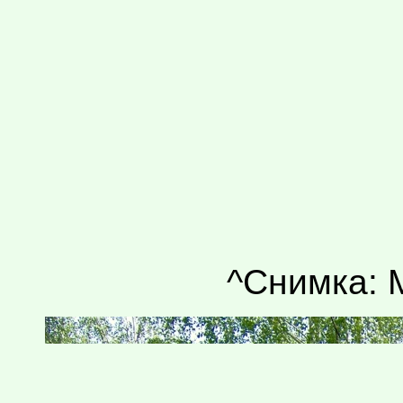
^Снимка: 