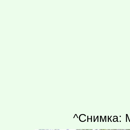
^Снимка: 