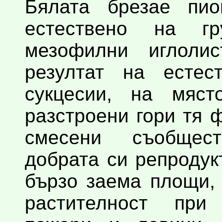
Бялата брезае пи
естествено на г
мезофилни иглоли
резултат на естес
сукцесии, на мяс
разстроени гори тя 
смесени съобщес
добрата си репродук
бързо заема площи,
растителност при 