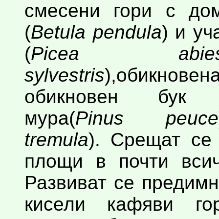
смесени гори с до
(
Betula pendula
) и у
(
Picea abie
sylvestris
),обикнов
обикновен бук 
мура(
Pinus peuce
tremula
). Срещат се
площи в почти всич
Развиват се предим
кисели кафяви го