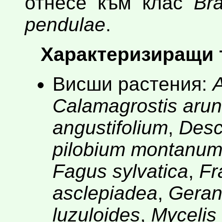
отнесе към клас
Bra
pendulae
.
Характеризиращи 
Висши растения:
A
Calamagrostis aru
angustifolium
,
Desc
pilobium montanu
Fagus sylvatica
,
Fr
asclepiadea
,
Geran
luzuloides
,
Mycelis