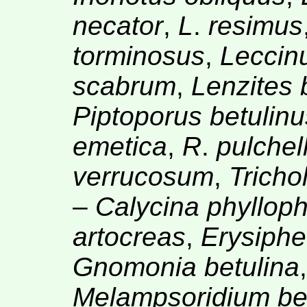
necator
,
L
.
resimus
torminosus
,
Leccin
scabrum
,
Lenzites 
Piptoporus betulinu
emetica
,
R
.
pulchel
verrucosum
,
Tricho
–
Calycina phylloph
artocreas
,
Erysiphe
Gnomonia betulina
Melampsoridium be