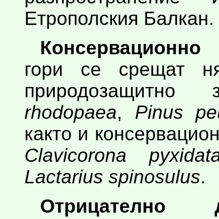
Етрополския Балкан.
Консервационно 
гори се срещат н
природозащитн
rhodopaea
,
Pinus pe
както и консервацио
Clavicorona pyxidat
Lactarius spinosulus
.
Отрицателно 