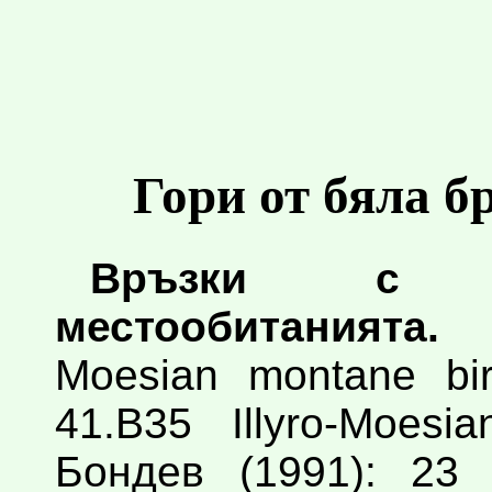
Гори от бяла бр
Връзки с к
местообитанията.
E
Moesian montane bi
41.B35 Illyro-Moes
Бондев (1991): 23