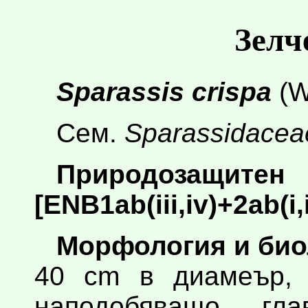
Зелч
Sparassis crispa
(Wu
Сем.
Sparassidacea
Природозащите
[ЕNB1ab(iii,iv)+2ab(i,i
Морфология и био
40 cm в диамеър, 
наподобяващо гл