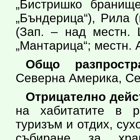
„Бистришко бранище
„Бъндерица“), Рила 
(Зап. – над местн.
„Мантарица“; местн. 
Общо разпростра
Северна Америка, С
Отрицателно дейс
на хабитатите в р
туризъм и отдих, сух
събиране за хр