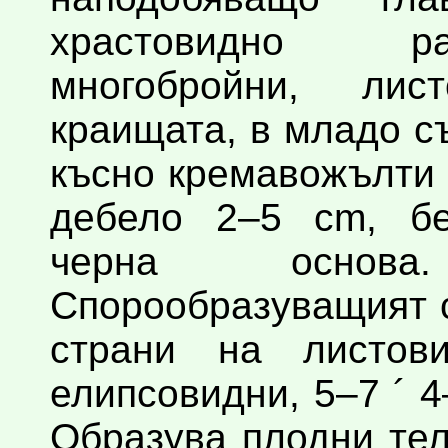
храстовидно ра
многобройни, лис
краищата, в младо с
късно кремавожълти 
дебело 2–5 cm, бе
черна основ
Спорообразуващият 
страни на листови
елипсовидни, 5–7 ´ 4
Образува плодни те