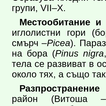
групи, VII–X.
Местообитание и 
иглолистни гори (б
смърч –
Picea
). Пара
на бора (
Pinus nigra
тела се развиват в о
около тях, а също та
Разпространение
район (Витоша –