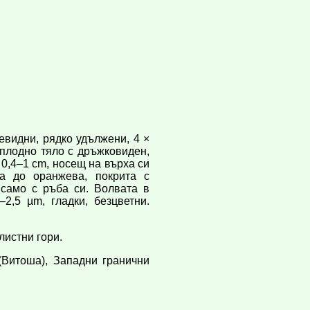
евидни, рядко удължени, 4 ×
 плодно тяло с дръжковиден,
 0,4–1 cm, носещ на върха си
ва до оранжева, покрита с
 само с ръба си. Волвата в
2,5 µm, гладки, безцветни.
листни гори.
Витоша), Западни гранични