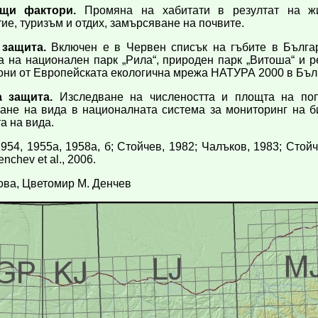
ащи фактори.
Промяна на хабитати в резултат на жив
е, туризъм и отдих, замърсяване на почвите.
 защита.
Включен е в Червен списък на гъбите в Българ
 на национален парк „Рила“, природен парк „Витоша“ и ре
они от Европейската екологична мрежа НАТУРА 2000 в Бъл
 защита.
Изследване на числеността и площта на поп
ване на вида в националната система за мониторинг на б
а на вида.
954, 1955а, 1958а, б; Стойчев, 1982; Чалъков, 1983; Стой
nchev et al., 2006.
ова, Цветомир M. Денчев