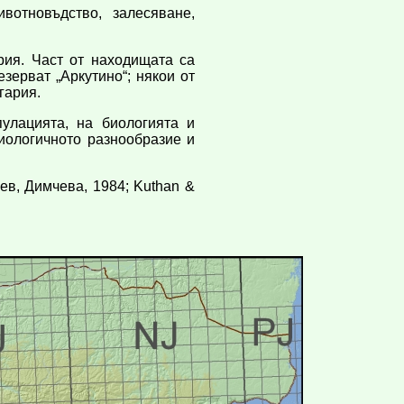
отновъдство, залесяване,
ия. Част от находищата са
зерват „Аркутино“; някои от
гария.
улацията, на биологията и
иологичното разнообразие и
чев, Димчева, 1984; Kuthan &