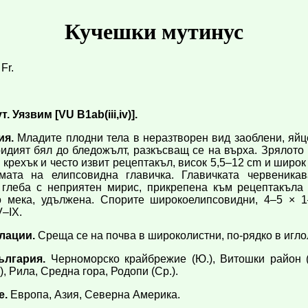
Кучешки мутинус
Fr.
Уязвим [VU B1ab(iii,iv)].
ия.
Младите плодни тела в неразтворен вид заоблени, яйц
еридият бял до бледожълт, разкъсващ се на върха. Зрялото
 крехък и често извит рецептакъл, висок 5,5–12 cm и широк
ата на елипсовидна главичка. Главичката червеника
 глеба с неприятен мирис, прикрепена към рецептакъла
 мека, удължена. Спорите широкоелипсовидни, 4–5 × 1–
–IX.
лации.
Среща се на почва в широколистни, по-рядко в игло
ългария.
Черноморско крайбрежие (Ю.), Витошки район (
, Рила, Средна гора, Родопи (Ср.).
е.
Европа, Азия, Северна Америка.