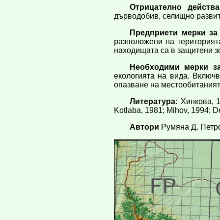
Отрицателно действ
дърводобив, селищно развити
Предприети мерки за
разположени на територията
находищата са в защитени з
Необходими мерки за
екологията на вида. Включ
опазване на местообитаният
Литература:
Хинкова, 1
Kotlaba, 1981; Mihov, 1994; De
Автори
Румяна Д. Петр