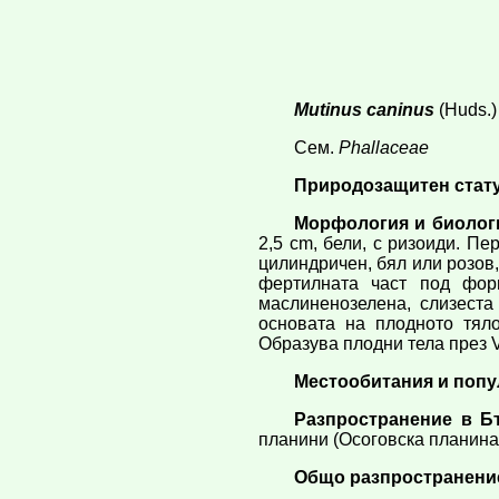
Mutinus caninus
(Huds.) 
Сем.
Phallaceae
Природозащитен статут. 
Морфология и биолог
2,5 cm, бели, с ризоиди. П
цилиндричен, бял или розов,
фертилната част под форм
маслиненозелена, слизеста
основата на плодното тяло
Образува плодни тела през V
Местообитания и попу
Разпространение в Б
планини (Осоговска планина)
Общо разпространени