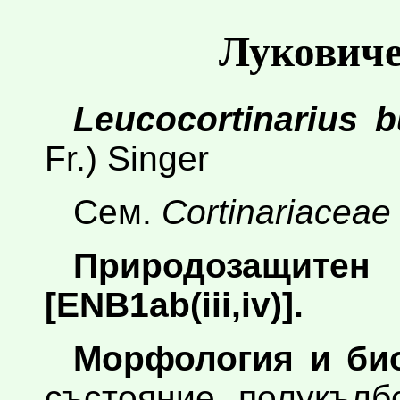
Лукович
Leucocortinarius b
Fr.) Singer
Сем.
Cortinariaceae
Природозащите
[ЕNB1ab(iii,iv)].
Морфология и био
състояние полукълб