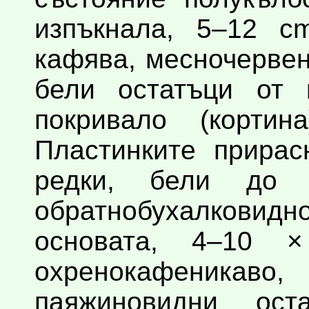
изпъкнала, 5–12 c
кафява, месночервен
бели остатъци от п
покривало (кортин
Пластинките прирас
редки, бели до с
обратнобухалковидн
основата, 4–10 
охренокафеникав
паяжиновидни ост