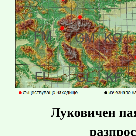
Луковичен па
разпрос