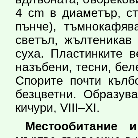
4 cm в диаметър, с
пънче), тъмнокафяв
светъл, жълтеникав
суха. Пластинките 
назъбени, тесни, бе
Спорите почти кълб
безцветни. Образув
кичури, VIII–XI.
Местообитание и