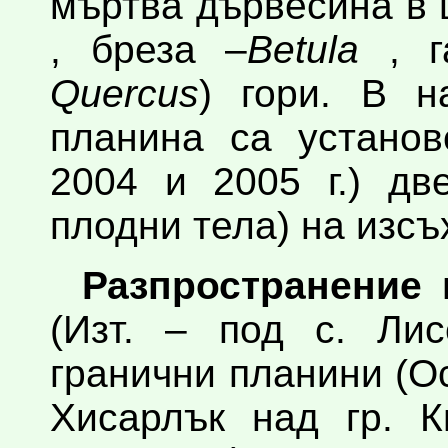
мъртва дървесина в 
, бреза –
Betula
, г
Quercus
) гори. В н
планина са установ
2004 и 2005 г.) дв
плодни тела) на изсъ
Разпространение 
(Изт. – под с. Лис
гранични планини (О
Хисарлък над гр. К