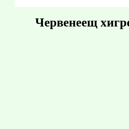
Червенеещ хигр