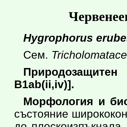
Червенее
Hygrophorus erub
Сем.
Tricholomatac
Природозащитен 
B1ab(ii,iv)].
Морфология и био
състояние ширококо
до плоскоизпъкнала,