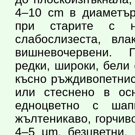
4–10 cm в диаметър
при старите с н
слабослизеста, вла
вишневочервени. П
редки, широки, бели 
късно ръждивопетни
или стеснено в ос
едноцветно с шап
жълтеникаво, горчив
4–5 µm, безцветни,