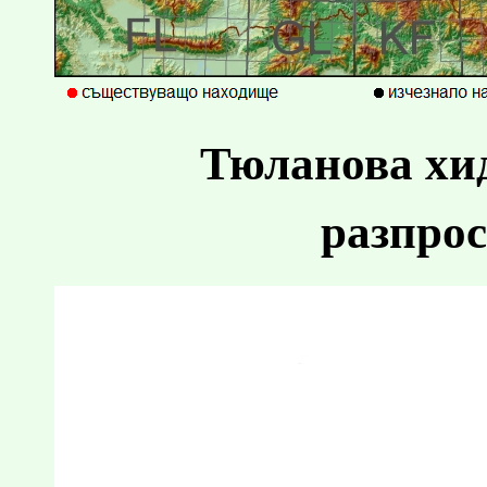
Тюланова хид
разпрос