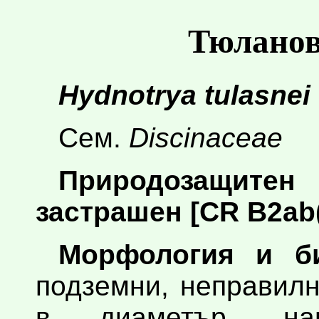
Тюланов
Hydnotrya tulasnei
Сем.
Discinaceae
Природозащите
застрашен [CR B2ab(i,i
Морфология и би
подземни, неправил
в диаметър, на