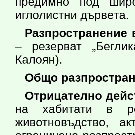
предимно под широ
иглолистни дървета.
Разпространение 
– резерват „Бегли
Калоян).
Общо разпростран
Отрицателно дейс
на хабитати в ре
животновъдство, ак