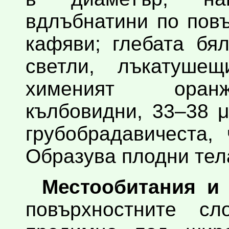
вдлъбнатини по повъ
кафяви; глебата бя
светли, лъкатушещ
хименият оранж
кълбовидни, 33–38 
грубобрадавичеста,
Образува плодни тела
Местообитания и 
повърхностните сл