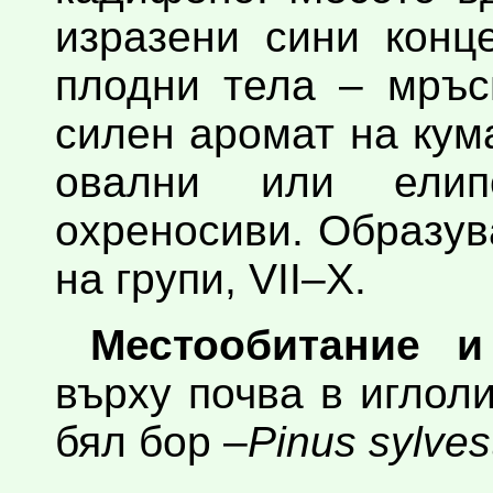
изразени сини конц
плодни тела – мръс
силен аромат на кум
овални или елипс
охреносиви. Образув
на групи, VII–X.
Местообитание и
върху почва в иглоли
бял бор –
Pinus sylvest