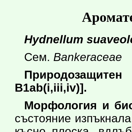
Аромат
Hydnellum suaveol
Сем.
Bankeraceae
Природозащитен 
B1ab(i,iii,iv)].
Морфология и био
състояние изпъкнала
късно плоска, вдлъб