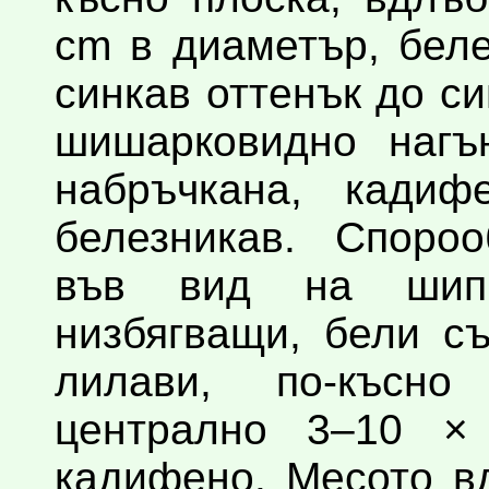
cm в диаметър, бел
синкав оттенък до с
шишарковидно нагън
набръчкана, кадиф
белезникав. Спороо
във вид на шип
низбягващи, бели съ
лилави, по-късно
централно 3–10 × 
кадифено. Месото в