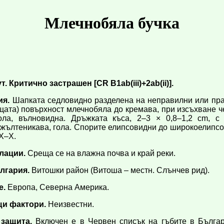
Млечнобяла бучка
 Критично застрашен [CR B1ab(iii)+2ab(ii)].
ия.
Шапката седловидно разделена на неправилни или пра
щата) повърхност млечнобяла до кремава, при изсъхване 
гола, вълновидна. Дръжката къса, 2–3 × 0,8–1,2 cm, с
 жълтеникава, гола. Спорите елипсовидни до широкоелипсов
X–X.
лации.
Среща се на влажна почва и край реки.
лгария.
Витошки район (Витоша – местн. Слънчев рид).
е.
Европа, Северна Америка.
и фактори.
Неизвестни.
защита.
Включен е в Червен списък на гъбите в Българ