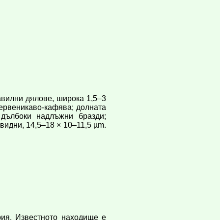
вилни дялове, широка 1,5–3
червеникаво-кафява; долната
 дълбоки надлъжни бразди;
идни, 14,5–18 × 10–11,5 µm.
ия. Известното находище е