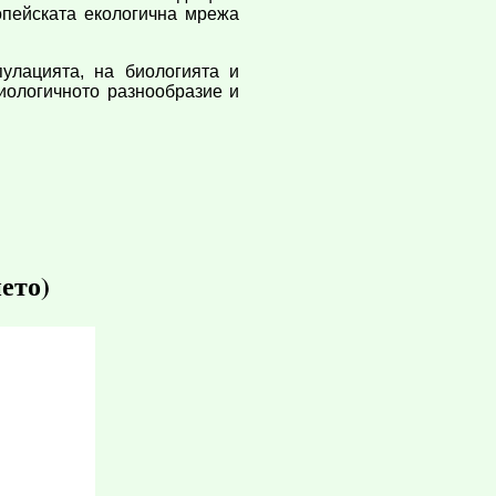
опейската екологична мрежа
улацията, на биологията и
иологичното разнообразие и
ето)