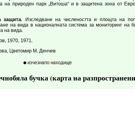
а на природен парк „Витоша“ и в защитена зона от Евр
 защита.
Изследване на числеността и площта на поп
ване на вида в националната система за мониторинг на б
а на вида.
в, 1970, 1971.
ова, Цветомир M. Денчев
чнобяла бучка (карта на разпространени