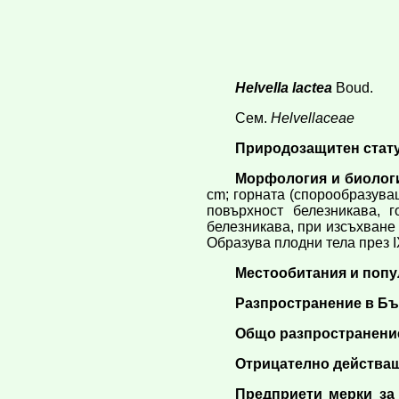
Helvella lactea
Boud.
Сем.
Helvellaceae
Природозащитен статут.
Морфология и биолог
cm; горната (спорообразува
повърхност белезникава, 
белезникава, при изсъхване
Образува плодни тела през I
Местообитания и попу
Разпространение в Бъ
Общо разпространени
Отрицателно действащ
Предприети мерки за 