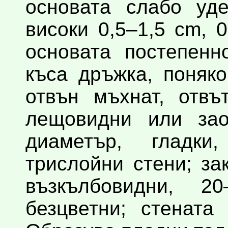
основата слабо уде
високи 0,5–1,5 cm, 
основата постепенн
къса дръжка, поняк
отвън мъхнат, отвъ
лещовидни или зао
диаметър, гладки
трислойни стени; за
възкълбовидни, 
безцветни; стената