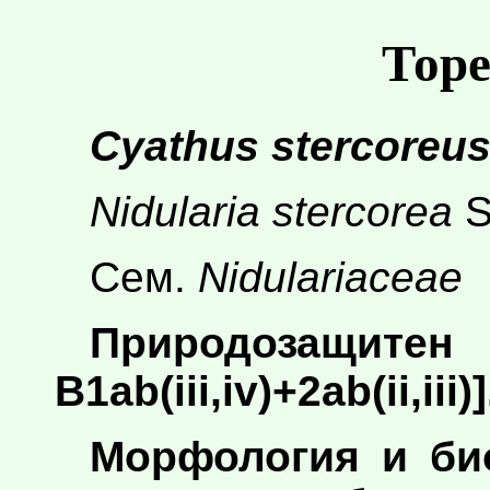
Торе
Cyathus stercoreu
Nidularia stercorea
S
Сем.
Nidulariaceae
Природозащитен 
B1ab(iii,iv)+2ab(ii,iii)]
Морфология и би