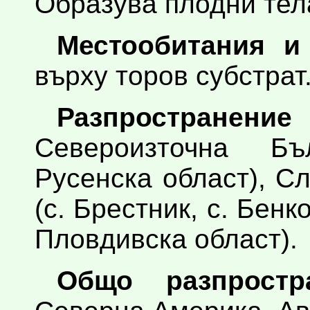
Образува плодни тела 
Местообитания и
върху торов субстрат
Разпростран
Североизточна Бъ
Русенска област), С
(с. Брестник, с. Бенк
Пловдивска област).
Общо разпростра