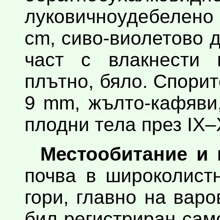
луковичноудебелено
cm, сиво-виолетово 
част с влакнести 
плътно, бяло. Спорит
9 mm, жълто-кафяви
плодни тела през IX–
Местообитание и 
почва в широколист
гори, главно на варо
бил регистриран сам