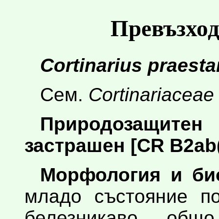
Превъзхо
Cortinarius praest
Сем.
Cortinariaceae
Природозащите
застрашен [CR B2ab(i,i
Морфология и би
младо състояние по
белезникаво общо