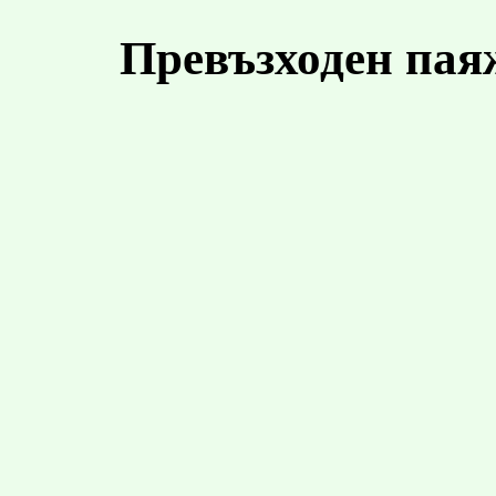
Превъзходен пая