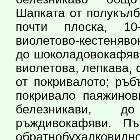
Шапката от полукъл
почти плоска, 1
виолетово-кестеняв
до шоколадовокафяв
виолетова, лепкава, 
от покривалото; ръб
покривало паяжинов
белезникави, д
ръждивокафяви. Пъ
обратнобуха