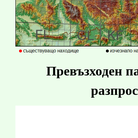
Превъзходен п
разпрос