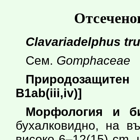
Отсечено
Clavariadelphus tr
Сем.
Gomphaceae
Природозащитен 
B1ab(iii,iv)]
Морфология и би
бухалковидно, на в
високо 6–12(15) cm,