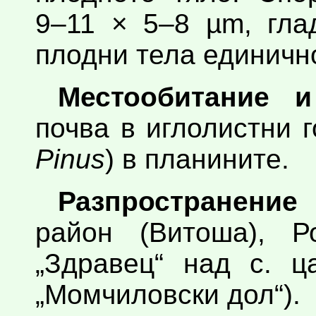
9–11 × 5–8 µm, гла
плодни тела единично 
Местообитание и
почва в иглолистни г
Pinus
) в планините.
Разпространение
район (Витоша), Р
„Здравец“ над с. ц
„Момчиловски дол“).