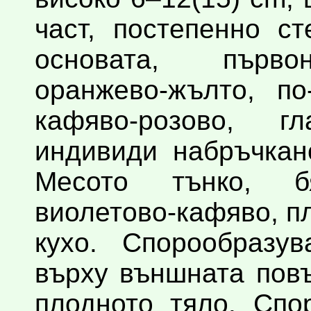
част, постепенно с
основата, първо
оранжево-жълто, по
кафяво-розово, г
индивиди набръчкан
Месото тънко, б
виолетово-кафяво, п
кухо. Спорообразу
върху външната повъ
плодното тяло. Спо