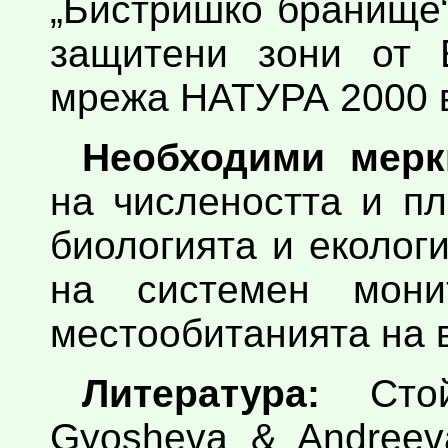
„Бистришко бранище“
защитени зони от Е
мрежа НАТУРА 2000 в
Необходими мерк
на числеността и п
биологията и еколог
на системен мони
местообитанията на 
Литература:
Стойч
Gyosheva & Andreeva