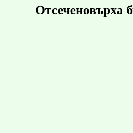
Отсеченовърха б