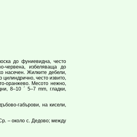
оска до фуниевидна, често
во-червена, избеляваща до
о насечен. Жилките дебели,
 цилиндрично, често извито,
лто-оранжево. Месото нежно,
ни, 8–10 ´ 5–7 mm, гладки,
ъбово-габърови, на кисели,
р. – около с. Дедово; между