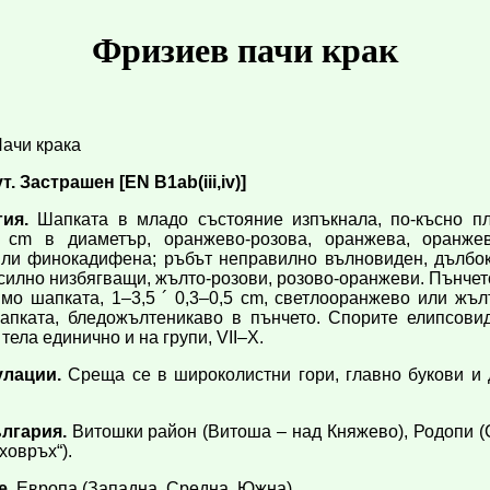
Фризиев пачи крак
Пачи крака
 Застрашен [EN B1ab(iii,iv)]
ия.
Шапката в младо състояние изпъкнала, по-късно пл
 cm в диаметър, оранжево-розова, оранжева, оранже
 или финокадифена; ръбът неправилно вълновиден, дълбок
силно низбягващи, жълто-розови, розово-оранжеви. Пънчето
мо шапката, 1–3,5 ´ 0,3–0,5 cm, светлооранжево или жъ
апката, бледожълтеникаво в пънчето. Спорите елипсовид
тела единично и на групи, VII–X.
улации.
Среща се в широколистни гори, главно букови и д
лгария.
Витошки район (Витоша – над Княжево), Родопи (С
ховръх“).
е.
Европа (Западна, Средна, Южна).