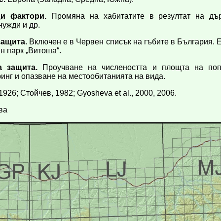
и фактори.
Промяна на хабитатите в резултат на дър
нужди и др.
защита.
Включен е в Червен списък на гъбите в България. 
н парк „Витоша“.
 защита.
Проучване на числеността и площта на попу
инг и опазване на местообитанията на вида.
926; Стойчев, 1982; Gyosheva et al., 2000, 2006.
ва