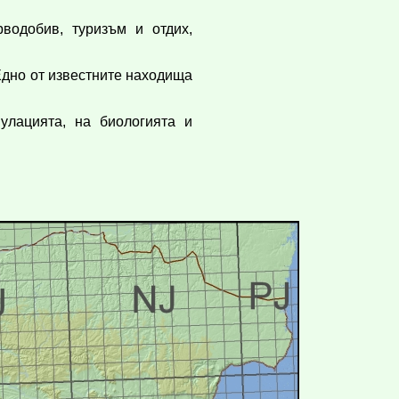
водобив, туризъм и отдих,
Едно от известните находища
лацията, на биологията и