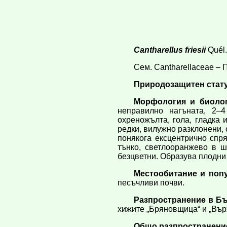
Cantharellus friesii
Quél.
Сем. Cantharellaceae – 
Природозащитен статут.
Морфология и биолог
неправилно нагъната, 2–4
охреножълта, гола, гладка
редки, вилужно разклонени, 
понякога ексцентрично спря
тънко, светлооранжево в ш
безцветни. Образува плодни 
Местообитание и поп
песъчливи почви.
Разпространение в Бъ
хижите „Бряновщица“ и „Вър
Общо разпространени