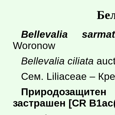
Бе
Bellevalia sarmat
Woronow
Bellevalia ciliata
auct
Сем. Liliaceae – Кр
Природозащите
застрашен [CR B1ac(i