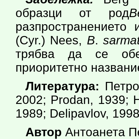
образци от род
B
разпространението 
(Cyr.) Nees,
B
.
sarmat
трябва да се об
приоритетно названи
Литература:
Петров
2002; Prodan, 1939; H
1989; Delipavlov, 1998
Автор
Антоанета П