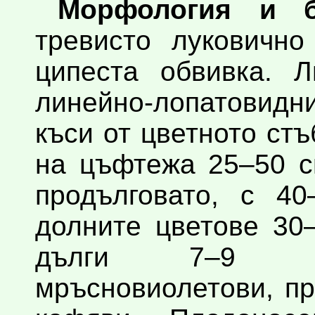
Морфология и б
тревисто луковично
ципеста обвивка. Л
линейно-лопатовидни
къси от цветното ст
на цъфтежа 25–50 c
продълговато, с 40
долните цветове 30
дълги 7–9 mm
мръсновиолетови, п