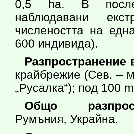
0,5 ha. В после
наблюдавани екс
числеността на едн
600 индивида).
Разпространение 
крайбрежие (Сев. – м
„Русалка“); под 100 m 
Общо разпрост
Румъния, Украйна.