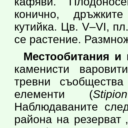
кафяви. Плодонос
конично, дръжките
кутийка. Цв. V–VI, п
се растение. Размно
Местообитания и 
каменисти варовит
тревни съобщества
елементи (
Stipi
Наблюдаваните след
района на резерват 