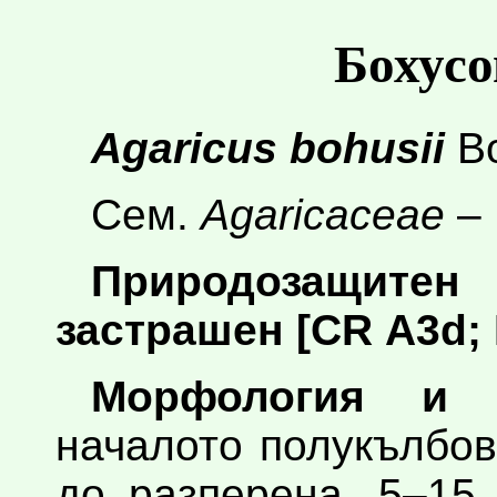
Бохусо
Agaricus bohusii
B
Сем.
Agaricaceae
– 
Природозащите
застрашен [CR А3d; B2
Морфология и б
началото полукълбов
до разперена, 5–15