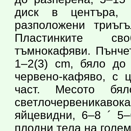
диск в центъра, 
разположени триъгъ
Пластинките св
тъмнокафяви. Пънчет
1–2(3) cm, бяло до
червено-кафяво, с 
част. Месото бя
светлочервеник
яйцевидни, 6–8 ´ 5
плодни тела на големи