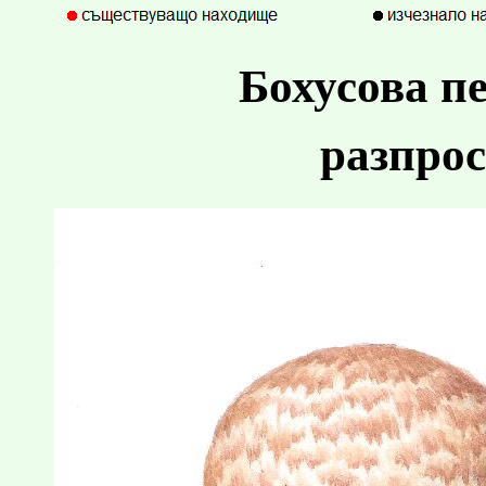
Бохусова п
разпрос