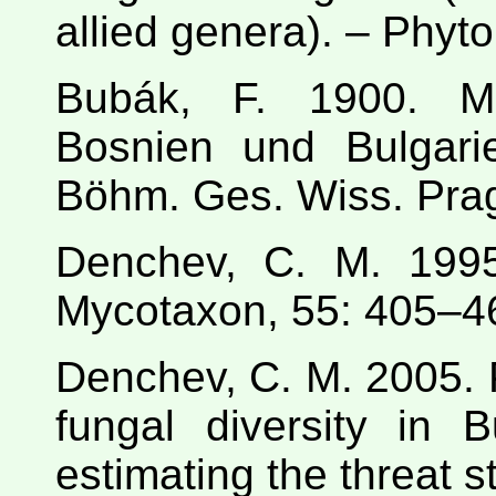
allied genera). – Phyto
Bubák, F. 1900. Mi
Bosnien und Bulgarie
Böhm. Ges. Wiss. Prag
Denchev, C. M. 199
Mycotaxon, 55: 405–4
Denchev, C. M. 2005. 
fungal diversity in 
estimating the threat s