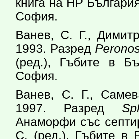
книга на НР България
София.
Ванев, С. Г., Димитр
1993. Разред
Peronos
(ред.), Гъбите в Б
София.
Ванев, С. Г., Самев
1997. Разред
Sp
Анаморфи със септир
С. (ред.), Гъбите в 