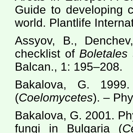
Guide to developing cr
world. Plantlife Intern
Assyov, B., Denchev
checklist of
Boletales
s
Balcan., 1: 195–208.
Bakalova, G. 1999
(
Coelomycetes
). – Ph
Bakalova, G. 2001. Ph
fungi in Bulgaria (
C