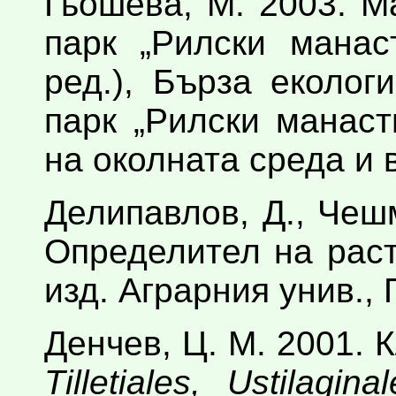
Гьошева, М. 2003. 
парк „Рилски манаст
ред.), Бърза еколо
парк „Рилски манаст
на околната среда и 
Делипавлов, Д., Чешм
Определител на раст
изд. Аграрния унив.,
Денчев, Ц. М. 2001. 
Tilletiales
, Ustilaginal