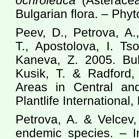
ochroleuca
(Asteracea
Bulgarian flora. – Phyt
Peev, D., Petrova, A.
T., Apostolova, I. Ts
Kaneva, Z. 2005. Bul
Kusik, T. & Radford, 
Areas in Central an
Plantlife International
Petrova, A. & Velcev,
endemic species. – In