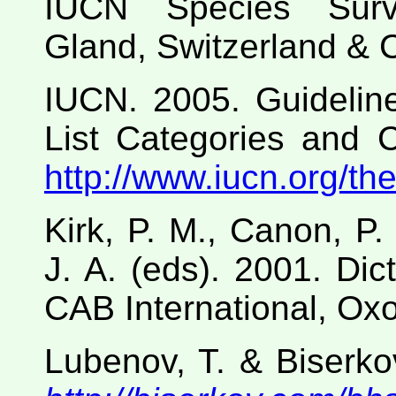
IUCN Species Surv
Gland, Switzerland & 
IUCN. 2005. Guidelin
List Categories and Cr
http://www.iucn.org/th
Kirk, P. M., Canon, P. 
J. A. (eds). 2001. Dict
CAB International, Ox
Lubenov, T. & Biserko