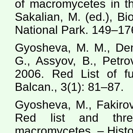
of macromycetes in th
Sakalian, M. (ed.), Bio
National Park. 149–176
Gyosheva, M. M., Den
G., Assyov, B., Petro
2006. Red List of fu
Balcan., 3(1): 81–87.
Gyosheva, M., Fakiro
Red list and thre
macromycetes. – Histor