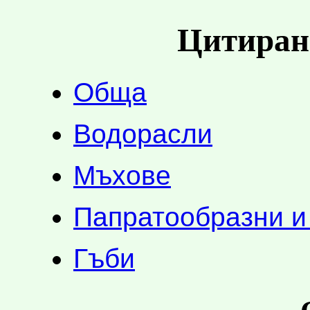
Цитиран
Обща
Водорасли
Мъхове
Папратообразни и
Гъби