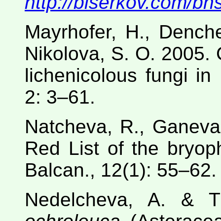
http://biserkov.com/bhs
Mayrhofer, H., Denche
Nikolova, S. O. 2005. 
lichenicolous fungi in
2: 3–61.
Natcheva, R., Ganeva,
Red List of the bryoph
Balcan., 12(1): 55–62.
Nedelcheva, A. & 