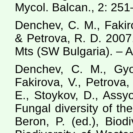
Mycol. Balcan., 2: 251
Denchev, C. M., Fakir
& Petrova, R. D. 2007
Mts (SW Bulgaria). – A
Denchev, C. M., Gyo
Fakirova, V., Petrova,
E., Stoykov, D., Assy
Fungal diversity of th
Beron, P. (ed.), Biodi