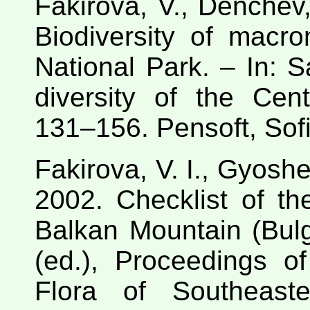
Fakirova, V., Denchev
Biodiversity of macr
National Park. – In: Sa
diversity of the Cen
131–156. Pensoft, Sofi
Fakirova, V. I., Gyosh
2002. Checklist of t
Balkan Mountain (Bulga
(ed.), Proceedings 
Flora of Southeast